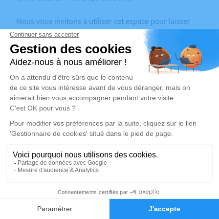
Nous vous invitons à utiliser cet espace pour laisser
vos condoléances, partager des photos souvenirs, une
anecdote ou exprimer vos pensées à travers des
poèmes ou des textes. Cet endroit est un lieu
d'expression dédié à honorer la mémoire de Michel
FRANCHAISSE.
Un service de plantation d’arbre hommage est
disponible ici
.
Je rends hommage
Cérémonie civile
samedi 30 mai 2026 à 10h30
67
Mairie de Boussac
Place de l'Hôtel-de-Ville
Faire-part
Hommages
23600 Boussac