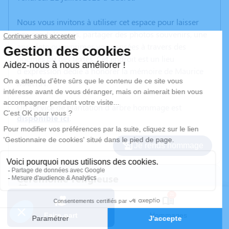
Nous vous invitons à utiliser cet espace pour laisser
vos condoléances, partager des photos souvenirs, une
anecdote ou exprimer vos pensées à travers des
poèmes ou des textes. Cet endroit est un lieu
d'expression dédié à honorer la mémoire de Maurice
MARTIN.
Un service de plantation d’arbre hommage est
disponible ici
.
Je rends hommage
Cérémonie religieuse
mardi 25 juillet 2023 à 14h00
21
Église de Toulx-Sainte-Croix
23600 Toulx-Sainte-Croix
Faire-part
Hommages