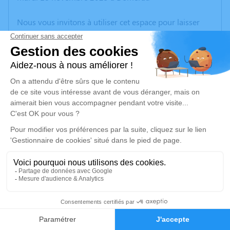
Nous vous invitons à utiliser cet espace pour laisser
vos condoléances, partager des photos souvenirs, une
anecdote ou exprimer vos pensées à travers des
poèmes ou des textes. Cet endroit est un lieu
d'expression dédié à honorer la mémoire de Martine
BOCQUET.
Un service de plantation d’arbre hommage est
disponible ici
.
Je rends hommage
Cérémonie civile
lundi 24 novembre 2025 à 12h00
5
Crématorium de Montluçon de Domérat
70 Avenue Ambroise Croizat
Faire-part
Hommages
03410 Domérat