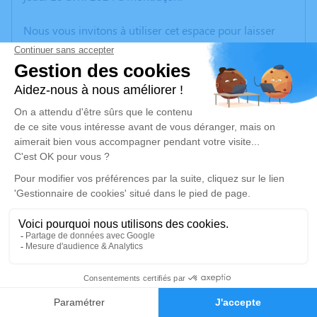
Nous vous invitons à utiliser cet espace pour laisser
vos condoléances, partager des photos souvenirs, une
anecdote ou exprimer vos pensées à travers des
poèmes ou des textes. Cet endroit est un lieu
d'expression dédié à honorer la mémoire de Martial
COURTOIS.
Un service de plantation d’arbre hommage est
disponible ici
.
Je rends hommage
Cérémonie civile
lundi 22 avril 2024 à 16h00
12
Crématorium de Montluçon de Domérat
70 Avenue Ambroise Croizat
Faire-part
Hommages
03410 Domérat