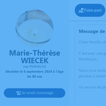
Faire-part
Message de 
Chère famille, c
Marie-Thérèse
C’est avec une 
WIECEK
Montluçon.
née PRADAUDE
Nous vous invito
décédée le 6 septembre 2024 à l'âge
pensées à traver
de 90 ans
Un service de p
Je rends hommage