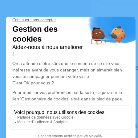
Déroulé de
Le mercred
Église Sain