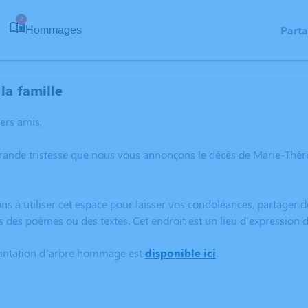
2
Part
Hommages
la famille
hers amis,
grande tristesse que nous vous annonçons le décès de Marie-Thé
ns à utiliser cet espace pour laisser vos condoléances, partager
s des poèmes ou des textes. Cet endroit est un lieu d'expressio
lantation d’arbre hommage est
disponible ici
.