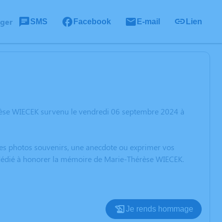
ager
SMS
Facebook
E-mail
Lien
rèse WIECEK survenu le vendredi 06 septembre 2024 à
 des photos souvenirs, une anecdote ou exprimer vos
n dédié à honorer la mémoire de Marie-Thérèse WIECEK.
Je rends hommage