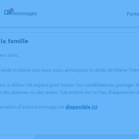
Part
Hommages
0
la famille
hers amis,
grande tristesse que nous vous annonçons le décès de Marie-Thé
ns à utiliser cet espace pour laisser vos condoléances, partager
s des poèmes ou des textes. Cet endroit est un lieu d'expressio
lantation d’arbre hommage est
disponible ici
.