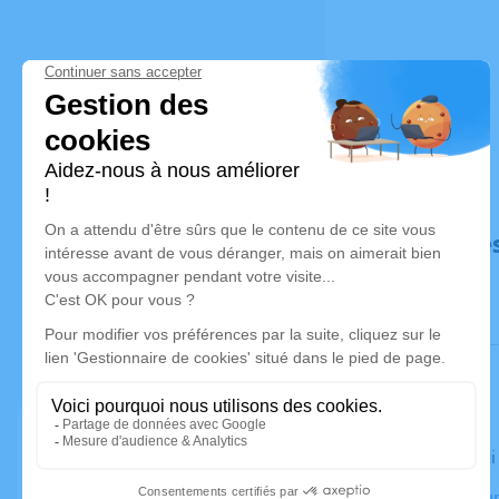
Déroulé de
Le vendred
Crématorium