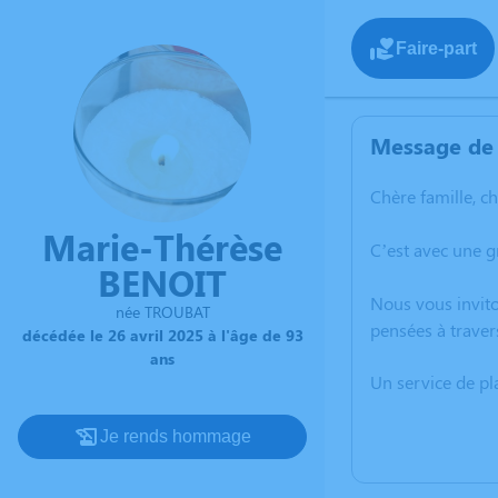
Faire-part
Message de 
Chère famille, c
Marie-Thérèse
C’est avec une 
BENOIT
Nous vous invito
née TROUBAT
pensées à traver
décédée le 26 avril 2025 à l'âge de 93
ans
Un service de p
Je rends hommage