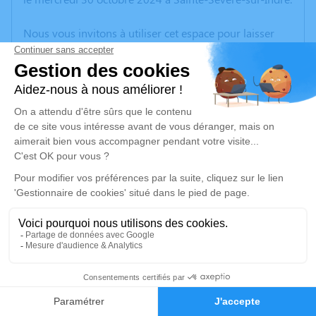
Nous vous invitons à utiliser cet espace pour laisser
vos condoléances, partager des photos souvenirs, une
anecdote ou exprimer vos pensées à travers des
poèmes ou des textes. Cet endroit est un lieu
d'expression dédié à honorer la mémoire de Marie-
Louise JUPILLAT.
Un service de plantation d’arbre hommage est
disponible ici
.
Je rends hommage
Cérémonie religieuse
mardi 05 novembre 2024 à 10h30
8
Église de Nouzerines
23600 Nouzerines
Faire-part
Hommages