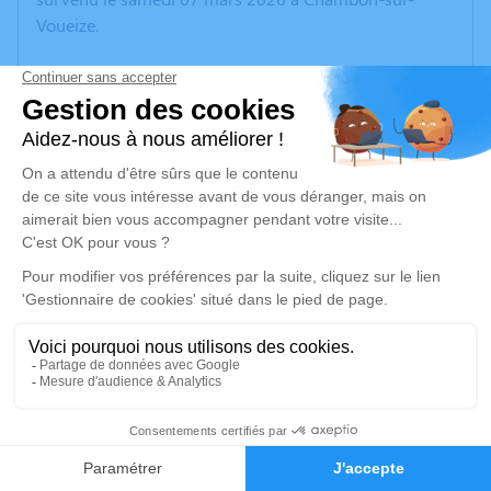
Voueize.
Nous vous invitons à utiliser cet espace pour laisser
vos condoléances, partager des photos souvenirs, une
anecdote ou exprimer vos pensées à travers des
poèmes ou des textes. Cet endroit est un lieu
d'expression dédié à honorer la mémoire de Marie-
Louise BEAUJON.
Un service de plantation d’arbre hommage est
disponible ici
.
Je rends hommage
Cérémonie religieuse
25
mardi 10 mars 2026 à 14h30
Église de Soumans
Faire-part
Hommages
23600 Soumans