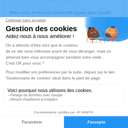
Nous vous invitons à utiliser cet espace pour laisser
vos condoléances, partager des photos souvenirs, une
anecdote ou exprimer vos pensées à travers des
poèmes ou des textes. Cet endroit est un lieu
d'expression dédié à honorer la mémoire de Marie-
Louise BRUOT.
Un service de plantation d’arbre hommage est
disponible ici
.
Je rends hommage
Cérémonie religieuse
samedi 16 mai 2026 à 10h30
1
Église Saint Paul de Montluçon
03100 Montluçon
Faire-part
Hommages