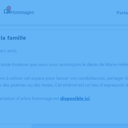
4
Part
Hommages
la famille
hers amis,
grande tristesse que nous vous annonçons le décès de Marie-Hél
ns à utiliser cet espace pour laisser vos condoléances, partager
s des poèmes ou des textes. Cet endroit est un lieu d'expressi
lantation d’arbre hommage est
disponible ici
.