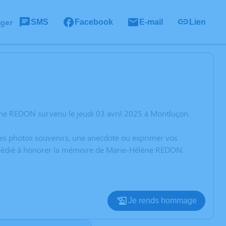
ager
SMS
Facebook
E-mail
Lien
ène REDON survenu le jeudi 03 avril 2025 à Montluçon.
 des photos souvenirs, une anecdote ou exprimer vos
on dédié à honorer la mémoire de Marie-Hélène REDON.
Je rends hommage