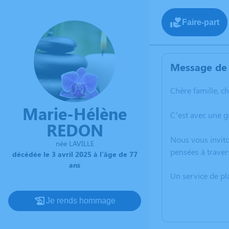
Faire-part
Message de 
Chère famille, c
Marie-Hélène
C’est avec une 
REDON
Nous vous invito
née LAVILLE
pensées à traver
décédée le 3 avril 2025 à l'âge de 77
ans
Un service de p
Je rends hommage