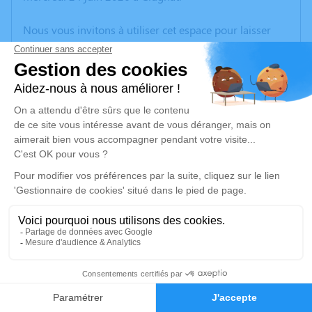
Nous vous invitons à utiliser cet espace pour laisser
vos condoléances, partager des photos souvenirs, une
anecdote ou exprimer vos pensées à travers des
poèmes ou des textes. Cet endroit est un lieu
d'expression dédié à honorer la mémoire de Marc
SUREAU.
Un service de plantation d’arbre hommage est
disponible ici
.
Je rends hommage
Cérémonie religieuse
samedi 27 juin 2026 à 09h00
13
Église de Clugnat
23270 Clugnat
Faire-part
Hommages