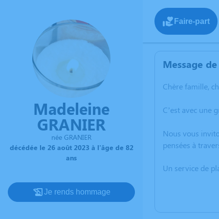
Faire-part
Message de 
Chère famille, c
Madeleine
C’est avec une 
GRANIER
Nous vous invito
née GRANIER
pensées à traver
décédée le 26 août 2023 à l'âge de 82
ans
Un service de p
Je rends hommage