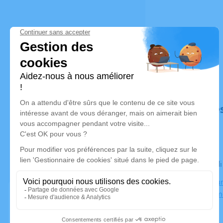
Déroulé de
Le mercred
Crématorium
03410 Dom