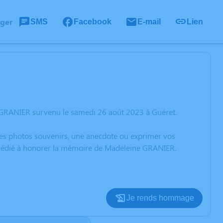
ager
SMS
Facebook
E-mail
Lien
 GRANIER survenu le samedi 26 août 2023 à Guéret.
 des photos souvenirs, une anecdote ou exprimer vos
n dédié à honorer la mémoire de Madeleine GRANIER.
Je rends hommage