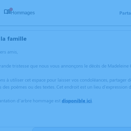
Part
Hommages
0
la famille
hers amis,
grande tristesse que nous vous annonçons le décès de Madeleine
ns à utiliser cet espace pour laisser vos condoléances, partager
s des poèmes ou des textes. Cet endroit est un lieu d'expressio
lantation d’arbre hommage est
disponible ici
.