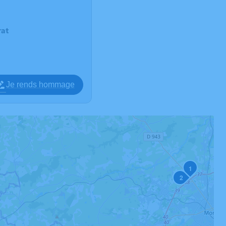
at
Je rends hommage
1
2