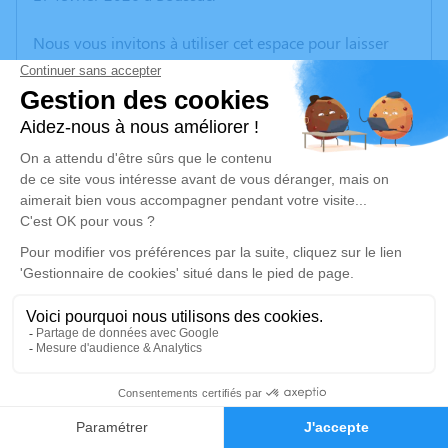
Nous vous invitons à utiliser cet espace pour laisser
vos condoléances, partager des photos souvenirs, une
anecdote ou exprimer vos pensées à travers des
poèmes ou des textes. Cet endroit est un lieu
d'expression dédié à honorer la mémoire de Lucie
CARRAT.
Un service de plantation d’arbre hommage est
disponible ici
.
Je rends hommage
Cérémonie religieuse
samedi 21 février 2026 à 10h30
12
Église Saint Julien de Treignat
03380 Treignat
Faire-part
Hommages