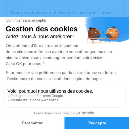
Nous vous invitons à utiliser cet espace pour laisser
vos condoléances, partager des photos souvenirs, une
anecdote ou exprimer vos pensées à travers des
poèmes ou des textes. Cet endroit est un lieu
d'expression dédié à honorer la mémoire de Lucette
JAMET.
Un service de plantation d’arbre hommage est
disponible ici
.
Je rends hommage
Cérémonie religieuse
mercredi 28 mai 2025 à 10h00
4
Église Saint Julien de Treignat
03380 Treignat
Faire-part
Hommages