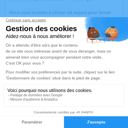
Nous vous invitons à utiliser cet espace pour laisser
vos condoléances, partager des photos souvenirs, une
anecdote ou exprimer vos pensées à travers des
poèmes ou des textes. Cet endroit est un lieu
d'expression dédié à honorer la mémoire de Loic
PASQUIER.
Un service de plantation d’arbre hommage est
disponible ici
.
Je rends hommage
Cérémonie civile
mercredi 07 septembre 2022 à 10h30
3
Cimetière de Préveranges
7, Rue du Cimetière
Faire-part
Hommages
18370 Préveranges