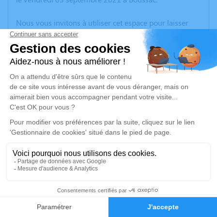
Nous vous invitons à utiliser cet espace pour laisser
vos condoléances, partager des photos souvenirs, une
anecdote ou exprimer vos pensées à travers des
poèmes ou des textes. Cet endroit est un lieu
d'expression dédié à honorer la mémoire de Léontine
GANSOINAT.
Un service de plantation d’arbre hommage est
disponible ici
.
Je rends hommage
Cérémonie religieuse
mardi 07 septembre 2021 à 15h30
8
Église de Boussac
23600 Boussac
Faire-part
Hommages