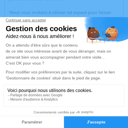
Nous vous invitons à utiliser cet espace pour laisser
vos condoléances, partager des photos souvenirs, une
anecdote ou exprimer vos pensées à travers des
poèmes ou des textes. Cet endroit est un lieu
d'expression dédié à honorer la mémoire de Josiane
DOLPHENS.
Un service de plantation d’arbre hommage est
disponible ici
.
Je rends hommage
Cérémonie civile
mercredi 29 mai 2024 à 14h00
3
Crématorium de Montluçon de Domérat
70 Avenue Ambroise Croizat
Faire-part
Hommages
03410 Domérat