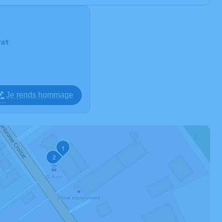
at
Je rends hommage
1
2