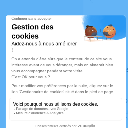
Déroulé de
Le mardi 
Crématorium
03410 Dom