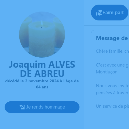
Faire-part
Message de 
Chère famille, c
Joaquim ALVES
C’est avec une 
DE ABREU
Montluçon.
décédé le 2 novembre 2024 à l'âge de
Nous vous invito
64 ans
pensées à traver
Un service de p
Je rends hommage