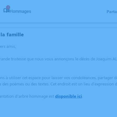
1
Part
Hommages
la famille
hers amis,
grande tristesse que nous vous annonçons le décès de Joaquim
ns à utiliser cet espace pour laisser vos condoléances, partager
s des poèmes ou des textes. Cet endroit est un lieu d'expressi
lantation d’arbre hommage est
disponible ici
.