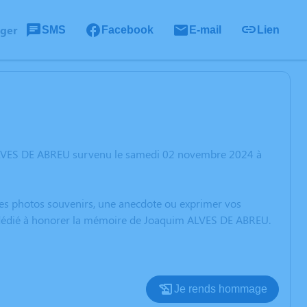
ager
SMS
Facebook
E-mail
Lien
 ALVES DE ABREU survenu le samedi 02 novembre 2024 à
 des photos souvenirs, une anecdote ou exprimer vos
on dédié à honorer la mémoire de Joaquim ALVES DE ABREU.
Je rends hommage