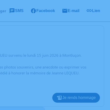
ager
SMS
Facebook
E-mail
Lien
UEU survenu le lundi 15 juin 2026 à Montluçon.
 des photos souvenirs, une anecdote ou exprimer vos
n dédié à honorer la mémoire de Jeanne LEQUEU.
Je rends hommage