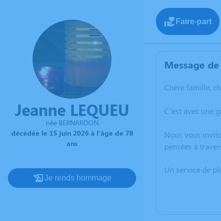
Faire-part
Message de 
Chère famille, c
Jeanne LEQUEU
C’est avec une 
née BERNARDON
décédée le 15 juin 2026 à l'âge de 78
Nous vous invito
ans
pensées à traver
Un service de p
Je rends hommage