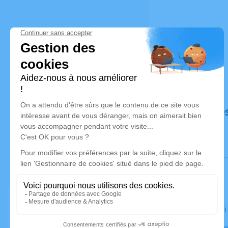
Déroulé de
Le vendred
Église Notr