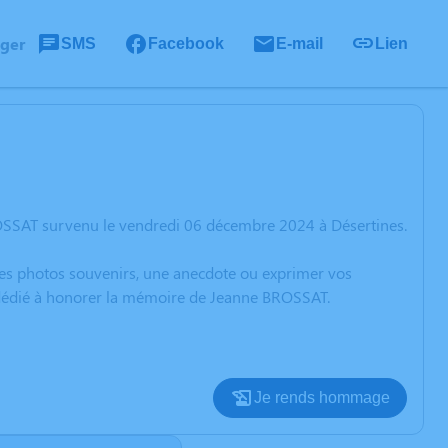
ager
SMS
Facebook
E-mail
Lien
OSSAT survenu le vendredi 06 décembre 2024 à Désertines.
 des photos souvenirs, une anecdote ou exprimer vos
n dédié à honorer la mémoire de Jeanne BROSSAT.
Je rends hommage