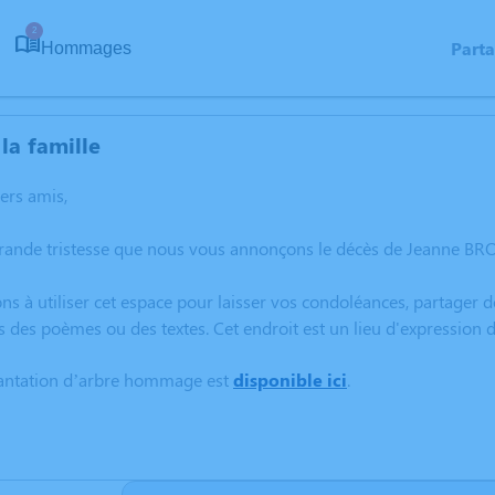
2
Part
Hommages
la famille
hers amis,
grande tristesse que nous vous annonçons le décès de Jeanne BR
ns à utiliser cet espace pour laisser vos condoléances, partager
s des poèmes ou des textes. Cet endroit est un lieu d'expressio
lantation d’arbre hommage est
disponible ici
.