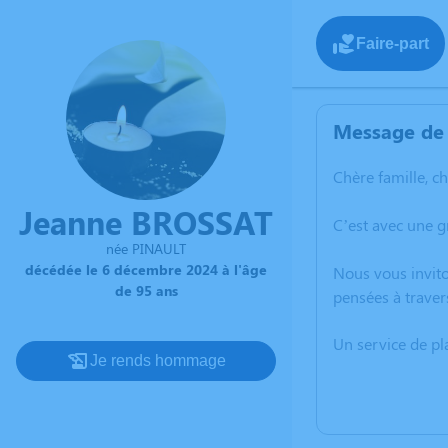
Faire-part
Message de 
Chère famille, c
Jeanne BROSSAT
C’est avec une 
née PINAULT
décédée le 6 décembre 2024 à l'âge
Nous vous invito
de 95 ans
pensées à traver
Un service de p
Je rends hommage