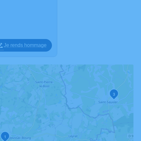
Je rends hommage
3
1