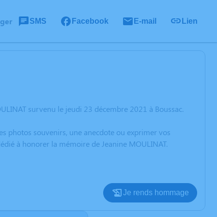
ager
SMS
Facebook
E-mail
Lien
OULINAT survenu le jeudi 23 décembre 2021 à Boussac.
 des photos souvenirs, une anecdote ou exprimer vos
n dédié à honorer la mémoire de Jeanine MOULINAT.
Je rends hommage