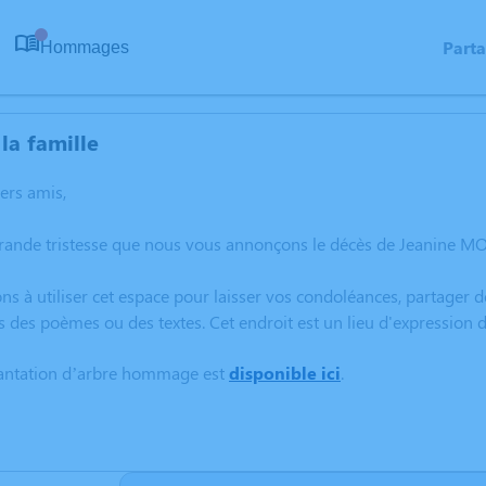
Part
Hommages
0
la famille
hers amis,
grande tristesse que nous vous annonçons le décès de Jeanine M
ns à utiliser cet espace pour laisser vos condoléances, partager
s des poèmes ou des textes. Cet endroit est un lieu d'expressio
lantation d’arbre hommage est
disponible ici
.