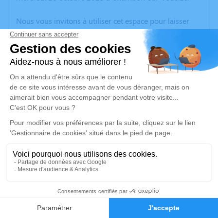
Nous vous invitons à utiliser cet espace pour laisser
vos condoléances, partager des photos souvenirs, une
anecdote ou exprimer vos pensées à travers des
poèmes ou des textes. Cet endroit est un lieu
d'expression dédié à honorer la mémoire de Jean
CHAUBARON.
Un service de plantation d’arbre hommage est
disponible ici
.
Je rends hommage
Cérémonie religieuse
lundi 23 octobre 2023 à 10h00
2
Église de Nouhant
23170 Nouhant
Faire-part
Hommages