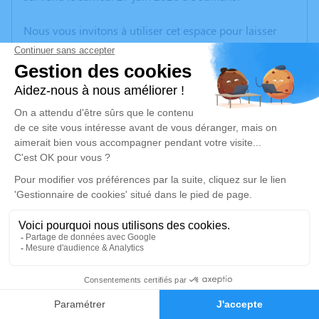
Nous vous invitons à utiliser cet espace pour laisser
vos condoléances, partager des photos souvenirs, une
anecdote ou exprimer vos pensées à travers des
poèmes ou des textes. Cet endroit est un lieu
d'expression dédié à honorer la mémoire de Jean-
Michel LAFRANCE.
Je rends hommage
Cérémonie religieuse
mercredi 01 juillet 2026 à 15h00
Église de Soumans
23600 Soumans
7
Je rends hommage
Faire-part
Hommages