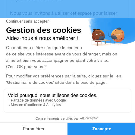
Nous vous invitons à utiliser cet espace pour laisser
vos condoléances, partager des photos souvenirs, une
anecdote ou exprimer vos pensées à travers des
poèmes ou des textes. Cet endroit est un lieu
d'expression dédié à honorer la mémoire de Jean
DALLOT.
Un service de plantation d’arbre hommage est
disponible ici
.
Je rends hommage
Cérémonie civile
samedi 11 janvier 2025 à 14h30
1
Mairie de La Cellette
8 rue de la Cascade
Faire-part
Hommages
23350 La Cellette