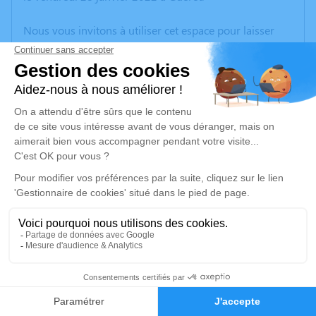
Nous vous invitons à utiliser cet espace pour laisser
vos condoléances, partager des photos souvenirs, une
anecdote ou exprimer vos pensées à travers des
poèmes ou des textes. Cet endroit est un lieu
d'expression dédié à honorer la mémoire de Jean-
Louis DUTERRIER.
Un service de plantation d’arbre hommage est
disponible ici
.
Je rends hommage
Cérémonie religieuse
jeudi 03 février 2022 à 15h00
2
Église de Boussac
23600 Boussac
Faire-part
Hommages