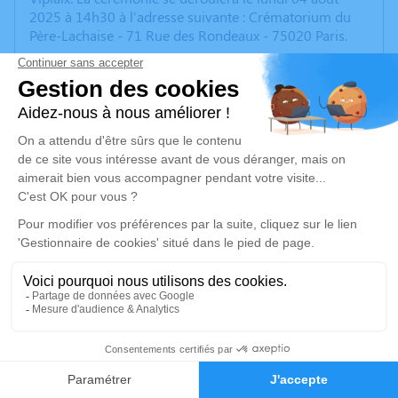
2025 à 14h30 à l'adresse suivante : Crématorium du
Père-Lachaise - 71 Rue des Rondeaux - 75020 Paris.
Nous vous invitons à utiliser cet espace pour laisser
vos condoléances, partager des photos souvenirs, une
anecdote ou exprimer vos pensées à travers des
poèmes ou des textes. Cet endroit est un lieu
d'expression dédié à honorer la mémoire de Jean-
Christophe MONFERRAN.
Je rends hommage
Cérémonie religieuse
lundi 04 août 2025 à 14h30
Crématorium du Père-Lachaise de Paris
71 Rue des Rondeaux
11
75020 Paris
Faire-part
Hommages