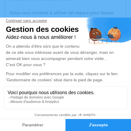
Nous vous invitons à utiliser cet espace pour laisser
vos condoléances, partager des photos souvenirs, une
anecdote ou exprimer vos pensées à travers des
poèmes ou des textes. Cet endroit est un lieu
d'expression dédié à honorer la mémoire de Janine
BONTEMPS.
Un service de plantation d’arbre hommage est
disponible ici
.
Je rends hommage
Cérémonie civile
vendredi 17 février 2023 à 15h30
3
Cimetière de Saint-Palais
Lorcery
Faire-part
Hommages
03370 Saint-Palais