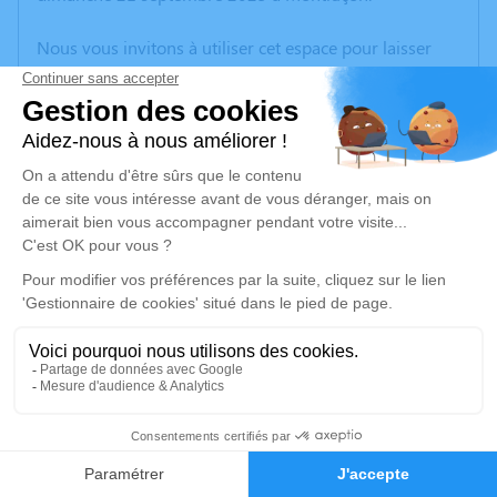
Nous vous invitons à utiliser cet espace pour laisser
vos condoléances, partager des photos souvenirs, une
anecdote ou exprimer vos pensées à travers des
poèmes ou des textes. Cet endroit est un lieu
d'expression dédié à honorer la mémoire de Jacques
PREVOST.
Un service de plantation d’arbre hommage est
disponible ici
.
Je rends hommage
Cérémonie civile
Ce service se déroulera dans l'intimité familiale
1
Faire-part
Hommages
Je rends hommage