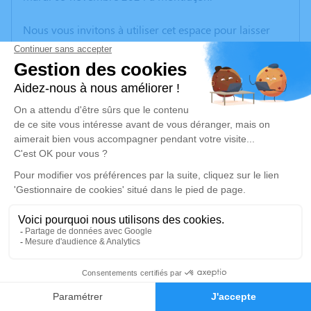
Nous vous invitons à utiliser cet espace pour laisser
vos condoléances, partager des photos souvenirs, une
anecdote ou exprimer vos pensées à travers des
poèmes ou des textes. Cet endroit est un lieu
d'expression dédié à honorer la mémoire de Jacques
PAUMELIN.
Un service de plantation d’arbre hommage est
disponible ici
.
Je rends hommage
Cérémonie civile
Ce service se déroulera dans l'intimité familiale
1
Faire-part
Hommages
Je rends hommage