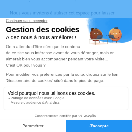
Nous vous invitons à utiliser cet espace pour laisser
vos condoléances, partager des photos souvenirs, une
anecdote ou exprimer vos pensées à travers des
poèmes ou des textes. Cet endroit est un lieu
d'expression dédié à honorer la mémoire de Jacques
CHÂTELAIN.
Un service de plantation d’arbre hommage est
disponible ici
.
Je rends hommage
Cérémonie civile
vendredi 20 janvier 2023 à 15h30
7
Mairie de Leyrat
Le Bourg
Faire-part
Hommages
23600 Leyrat