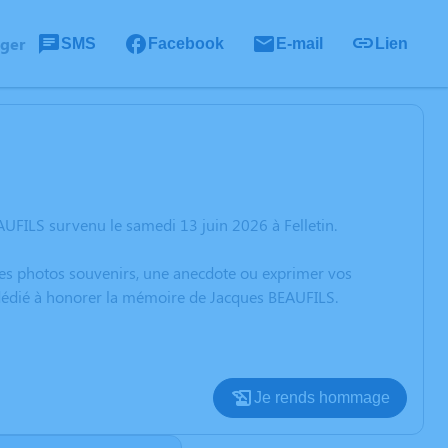
ager
SMS
Facebook
E-mail
Lien
UFILS survenu le samedi 13 juin 2026 à Felletin.
 des photos souvenirs, une anecdote ou exprimer vos
n dédié à honorer la mémoire de Jacques BEAUFILS.
Je rends hommage