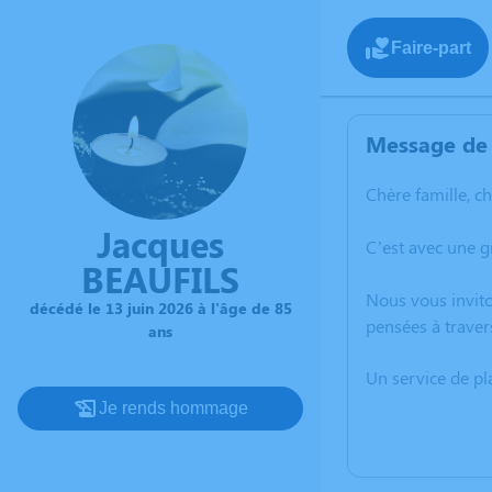
Faire-part
Message de 
Chère famille, c
Jacques
C’est avec une g
BEAUFILS
Nous vous invito
décédé le 13 juin 2026 à l'âge de 85
pensées à traver
ans
Un service de p
Je rends hommage