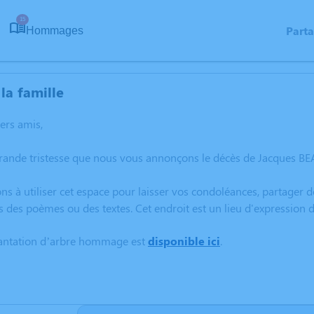
15
Part
Hommages
la famille
hers amis,
rande tristesse que nous vous annonçons le décès de Jacques BEA
ns à utiliser cet espace pour laisser vos condoléances, partager
s des poèmes ou des textes. Cet endroit est un lieu d'expressio
lantation d’arbre hommage est
disponible ici
.