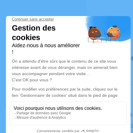
Déroulé de
Le mercred
Église, 236