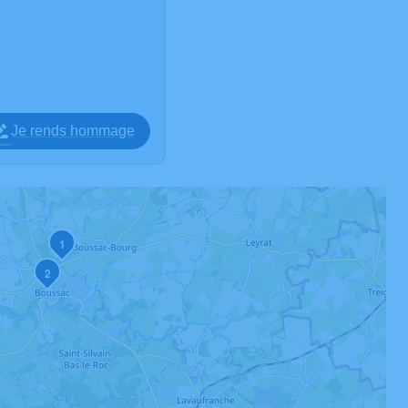
Je rends hommage
1
2