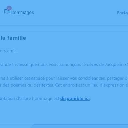
21
Part
Hommages
la famille
hers amis,
grande tristesse que nous vous annonçons le décès de Jacquelin
ns à utiliser cet espace pour laisser vos condoléances, partager
s des poèmes ou des textes. Cet endroit est un lieu d'expressio
lantation d’arbre hommage est
disponible ici
.