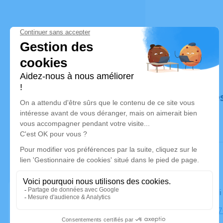
Déroulé de
Le vendred
Église, 232