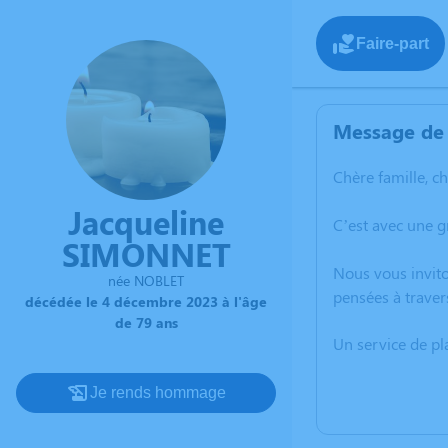
Faire-part
Message de 
Chère famille, c
Jacqueline
C’est avec une 
SIMONNET
Nous vous invito
née NOBLET
pensées à traver
décédée le 4 décembre 2023 à l'âge
de 79 ans
Un service de p
Je rends hommage