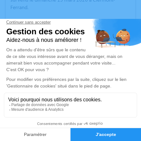
Ferrand.
Nous vous invitons à utiliser cet espace pour laisser
vos condoléances, partager des photos souvenirs, une
anecdote ou exprimer vos pensées à travers des
poèmes ou des textes. Cet endroit est un lieu
d'expression dédié à honorer la mémoire de Jacqueline
CHANCIOUX.
Un service de plantation d’arbre hommage est
disponible ici
.
Je rends hommage
Cérémonie civile
1
samedi 21 mars 2026 à 10h00
Crématorium de Montluçon de Domérat
Faire-part
Hommages
70 Avenue Ambroise Croizat