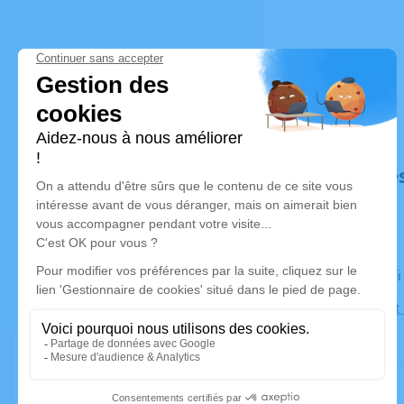
Déroulé de
Le vendred
Église Sain