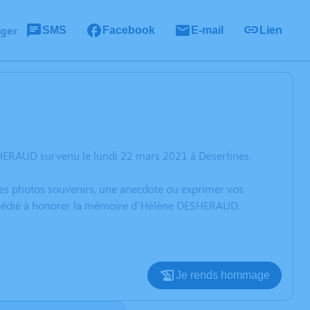
ager
SMS
Facebook
E-mail
Lien
HERAUD survenu le lundi 22 mars 2021 à Desertines.
 des photos souvenirs, une anecdote ou exprimer vos
on dédié à honorer la mémoire d’Hélène DESHERAUD.
Je rends hommage