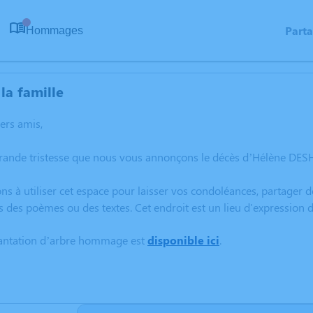
Part
Hommages
0
la famille
hers amis,
grande tristesse que nous vous annonçons le décès d’Hélène DES
ns à utiliser cet espace pour laisser vos condoléances, partager
s des poèmes ou des textes. Cet endroit est un lieu d'expressi
lantation d’arbre hommage est
disponible ici
.