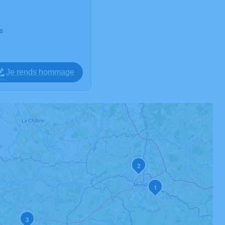
s
Je rends hommage
2
1
3