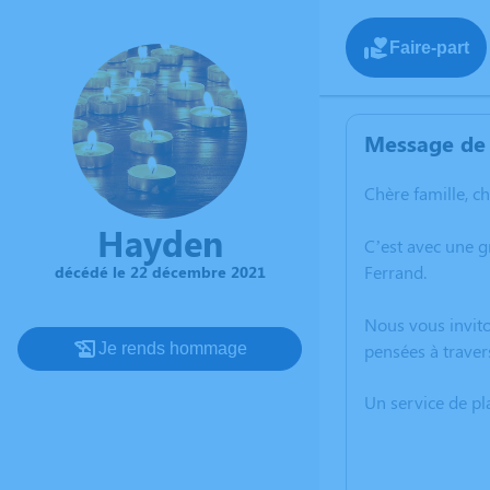
Faire-part
Message de 
Chère famille, c
Hayden
C’est avec une 
Ferrand.
décédé le 22 décembre 2021
Nous vous invito
Je rends hommage
pensées à traver
Un service de p