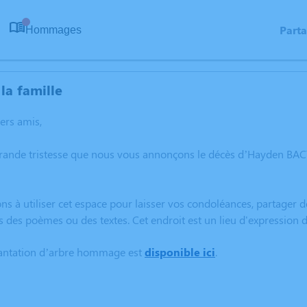
Part
Hommages
0
la famille
hers amis,
grande tristesse que nous vous annonçons le décès d’Hayden BA
ns à utiliser cet espace pour laisser vos condoléances, partager
s des poèmes ou des textes. Cet endroit est un lieu d'expressio
lantation d’arbre hommage est
disponible ici
.