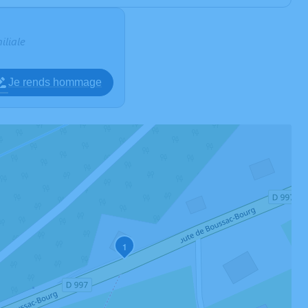
iliale
Je rends hommage
1