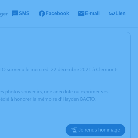
ager
SMS
Facebook
E-mail
Lien
CTO survenu le mercredi 22 décembre 2021 à Clermont-
 des photos souvenirs, une anecdote ou exprimer vos
n dédié à honorer la mémoire d’Hayden BACTO.
Je rends hommage