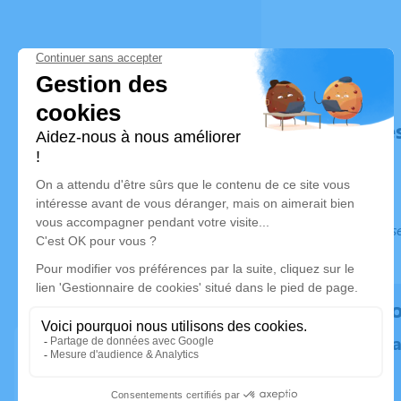
Déroulé de
Ce service s
Rendez h
Plantez un 