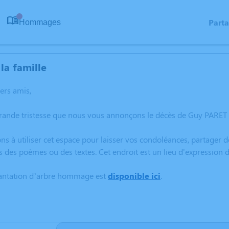
Part
Hommages
0
la famille
hers amis,
rande tristesse que nous vous annonçons le décès de Guy PARET 
ns à utiliser cet espace pour laisser vos condoléances, partager
s des poèmes ou des textes. Cet endroit est un lieu d'expression
lantation d’arbre hommage est
disponible ici
.