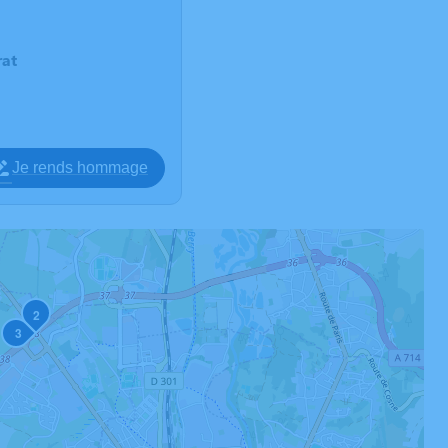
at
Je rends hommage
2
3