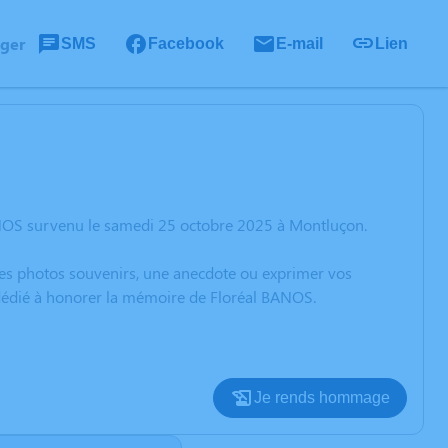
ager
SMS
Facebook
E-mail
Lien
ANOS survenu le samedi 25 octobre 2025 à Montluçon.
 des photos souvenirs, une anecdote ou exprimer vos
 dédié à honorer la mémoire de Floréal BANOS.
Je rends hommage