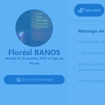
Faire-part
Message de 
Chère famille, c
Floréal BANOS
C’est avec une 
décédé le 25 octobre 2025 à l'âge de
64 ans
Nous vous invito
pensées à traver
Je rends hommage
Un service de p