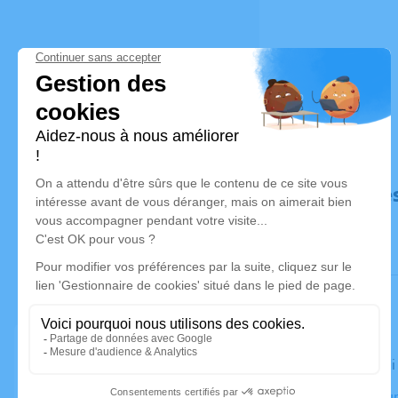
Déroulé de
Le vendred
Crématorium