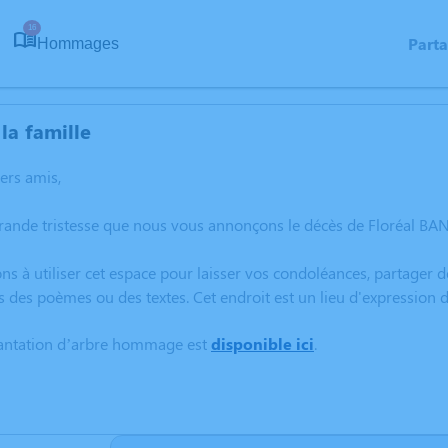
16
Part
Hommages
la famille
hers amis,
grande tristesse que nous vous annonçons le décès de Floréal B
ns à utiliser cet espace pour laisser vos condoléances, partager
s des poèmes ou des textes. Cet endroit est un lieu d'expression
lantation d’arbre hommage est
disponible ici
.