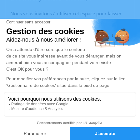
Nous vous invitons à utiliser cet espace pour laisser
vos condoléances, partager des photos souvenirs, une
anecdote ou exprimer vos pensées à travers des
poèmes ou des textes. Cet endroit est un lieu
d'expression dédié à honorer la mémoire d’Elvira
HENRIQUES.
Un service de plantation d’arbre hommage est
disponible ici
.
Je rends hommage
Cérémonie religieuse
vendredi 26 juillet 2024 à 10h00
11
Église Sainte Thérèse des Marais de
Montluçon
Faire-part
Hommages
03100 Montluçon