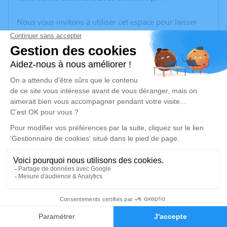
Nous vous invitons à utiliser cet espace pour laisser
vos condoléances, partager des photos souvenirs, une
anecdote ou exprimer vos pensées à travers des
poèmes ou des textes. Cet endroit est un lieu
d'expression dédié à honorer la mémoire d’Elisabeth
CORDAT.
Un service de plantation d’arbre hommage est
disponible ici
.
Je rends hommage
Cérémonie civile
samedi 13 décembre 2025 à 10h00
3
Crématorium de Montluçon de Domérat
70 Avenue Ambroise Croizat
Faire-part
Hommages
03410 Domérat