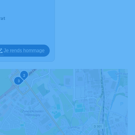
at
Je rends hommage
2
3