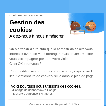
Déroulé de
Le vendred
Crématorium