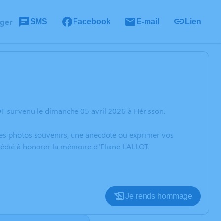
ager
SMS
Facebook
E-mail
Lien
OT survenu le dimanche 05 avril 2026 à Hérisson.
 des photos souvenirs, une anecdote ou exprimer vos
 dédié à honorer la mémoire d’Eliane LALLOT.
Je rends hommage