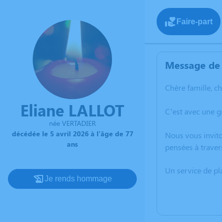
Faire-part
Message de 
Chère famille, c
Eliane LALLOT
C’est avec une g
née VERTADIER
décédée le 5 avril 2026 à l'âge de 77
Nous vous invito
ans
pensées à traver
Un service de p
Je rends hommage