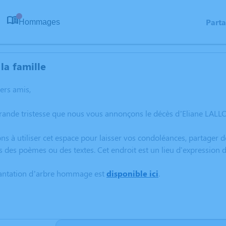
Part
Hommages
0
la famille
hers amis,
rande tristesse que nous vous annonçons le décès d’Eliane LALL
ns à utiliser cet espace pour laisser vos condoléances, partager
s des poèmes ou des textes. Cet endroit est un lieu d'expression
lantation d’arbre hommage est
disponible ici
.