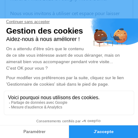
Nous vous invitons à utiliser cet espace pour laisser
vos condoléances, partager des photos souvenirs, une
anecdote ou exprimer vos pensées à travers des
poèmes ou des textes. Cet endroit est un lieu
d'expression dédié à honorer la mémoire de Didier
AUXIETRE.
Un service de plantation d’arbre hommage est
disponible ici
.
Je rends hommage
Cérémonie civile
Ce service se déroulera dans l'intimité familiale
11
Faire-part
Hommages
Je rends hommage