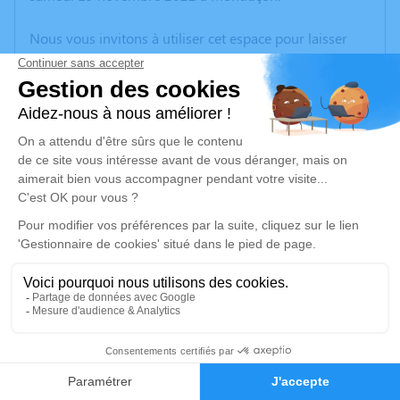
Nous vous invitons à utiliser cet espace pour laisser
vos condoléances, partager des photos souvenirs, une
anecdote ou exprimer vos pensées à travers des
poèmes ou des textes. Cet endroit est un lieu
d'expression dédié à honorer la mémoire de Denise
DENIZOT.
Un service de plantation d’arbre hommage est
disponible ici
.
Je rends hommage
Cérémonie religieuse
mercredi 23 novembre 2022 à 15h30
1
Église Saint Martin de Viplaix
03370 Viplaix
Faire-part
Hommages