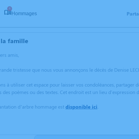
9
Part
Hommages
la famille
hers amis,
rande tristesse que nous vous annonçons le décès de Denise LEC
ns à utiliser cet espace pour laisser vos condoléances, partager
s des poèmes ou des textes. Cet endroit est un lieu d'expressio
lantation d’arbre hommage est
disponible ici
.