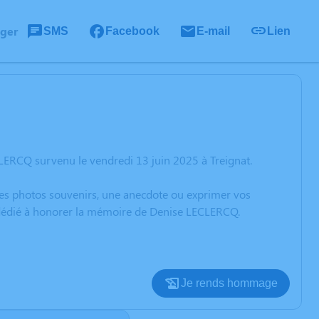
ager
SMS
Facebook
E-mail
Lien
LERCQ survenu le vendredi 13 juin 2025 à Treignat.
 des photos souvenirs, une anecdote ou exprimer vos
n dédié à honorer la mémoire de Denise LECLERCQ.
Je rends hommage