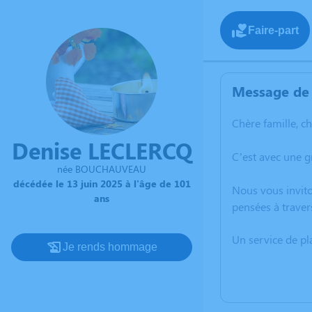
Faire-part
Message de 
Chère famille, c
Denise LECLERCQ
C’est avec une g
née BOUCHAUVEAU
décédée le 13 juin 2025 à l'âge de 101
Nous vous invito
ans
pensées à traver
Un service de p
Je rends hommage