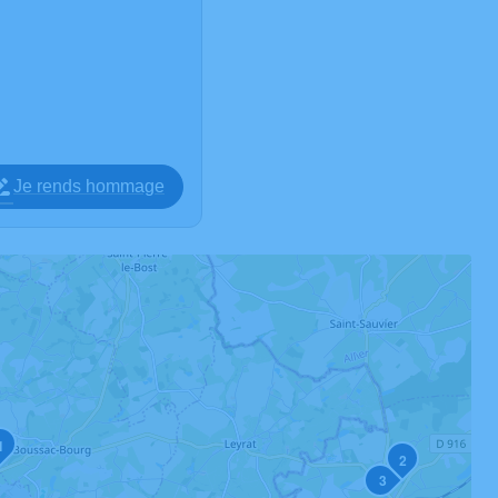
Je rends hommage
1
2
3