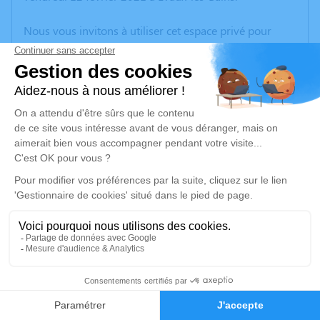
Nous vous invitons à utiliser cet espace privé pour
laisser vos condoléances, partager des photos
souvenirs, une anecdote ou exprimer vos pensées à
travers des poèmes ou des textes. Cet endroit est un
lieu d'expression dédié à honorer la mémoire de Denis
MARTIN.
Un service de plantation d’arbre hommage est
disponible ici
.
Je rends hommage
Cérémonie civile
mercredi 17 février 2021 à 14h30
11
Cimetière de Bétête
23270 Bétête
Faire-part
Hommages