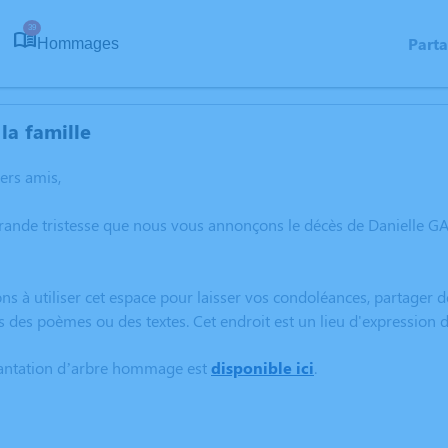
39
Part
Hommages
la famille
hers amis,
grande tristesse que nous vous annonçons le décès de Danielle 
ns à utiliser cet espace pour laisser vos condoléances, partager
s des poèmes ou des textes. Cet endroit est un lieu d'expressio
lantation d’arbre hommage est
disponible ici
.