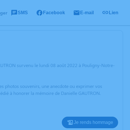
ager
SMS
Facebook
E-mail
Lien
GAUTRON survenu le lundi 08 août 2022 à Pouligny-Notre-
 des photos souvenirs, une anecdote ou exprimer vos
n dédié à honorer la mémoire de Danielle GAUTRON.
Je rends hommage