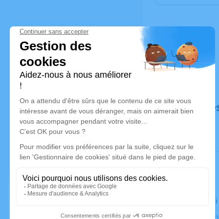
Déroulé de
Le vendred
Église, 23