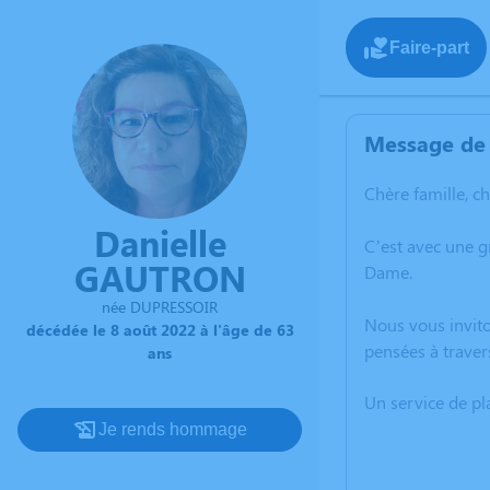
Faire-part
Message de 
Chère famille, c
Danielle
C’est avec une 
GAUTRON
Dame.
née DUPRESSOIR
Nous vous invito
décédée le 8 août 2022 à l'âge de 63
pensées à traver
ans
Un service de p
Je rends hommage