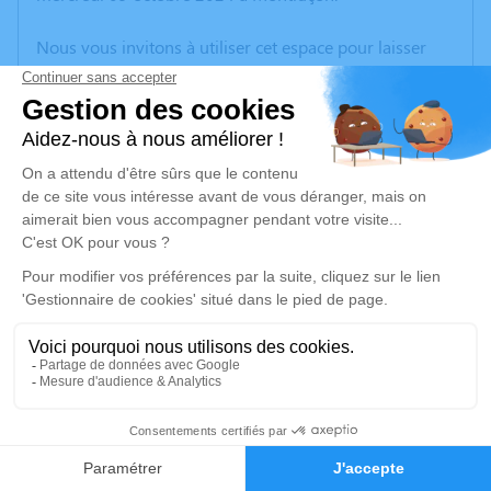
Nous vous invitons à utiliser cet espace pour laisser
vos condoléances, partager des photos souvenirs, une
anecdote ou exprimer vos pensées à travers des
poèmes ou des textes. Cet endroit est un lieu
d'expression dédié à honorer la mémoire de Daniel
MANRINE.
Un service de plantation d’arbre hommage est
disponible ici
.
Je rends hommage
Cérémonie religieuse
mardi 15 octobre 2024 à 10h30
1
Église Sainte Marie d'Huriel
03380 Huriel
Faire-part
Hommages