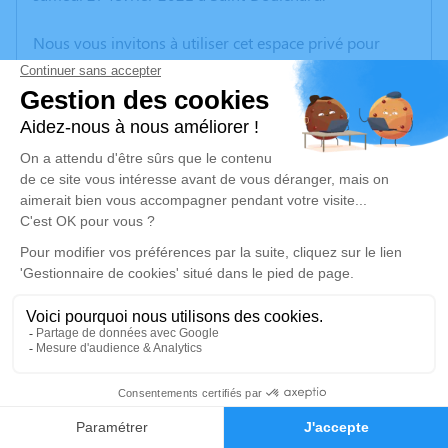
Nous vous invitons à utiliser cet espace privé pour
laisser vos condoléances, partager des photos
souvenirs, une anecdote ou exprimer vos pensées à
travers des poèmes ou des textes. Cet endroit est un
lieu d'expression dédié à honorer la mémoire de Daniel
LECONTE.
Un service de plantation d’arbre hommage est
disponible ici
.
Je rends hommage
Cérémonie religieuse
jeudi 04 mars 2021 à 11h00
2
Église de Saint-Priest-la-Marche
18370 Saint-Priest-la-Marche
Faire-part
Hommages