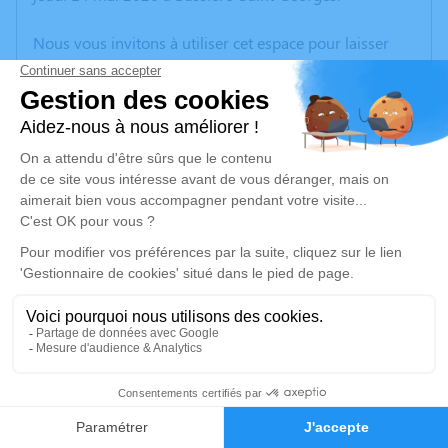
Nous vous invitons à utiliser cet espace pour laisser
vos condoléances, partager des photos souvenirs, une
anecdote ou exprimer vos pensées à travers des
poèmes ou des textes. Cet endroit est un lieu
d'expression dédié à honorer la mémoire de Daniel
FAUCHERON.
Un service de plantation d’arbre hommage est
disponible ici
.
Je rends hommage
Cérémonie religieuse
Ce service se déroulera dans l'intimité familiale
18
Faire-part
Hommages
Je rends hommage