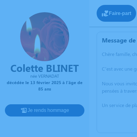
Faire-part
Message de 
Chère famille, c
Colette BLINET
C’est avec une g
née VERNADAT
décédée le 13 février 2025 à l'âge de
Nous vous invito
85 ans
pensées à traver
Un service de p
Je rends hommage