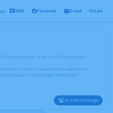
ager
SMS
Facebook
E-mail
Lien
NET survenu le jeudi 13 février 2025 à Montluçon.
 des photos souvenirs, une anecdote ou exprimer vos
 dédié à honorer la mémoire de Colette BLINET.
Je rends hommage