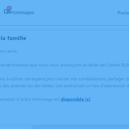
18
Part
Hommages
la famille
hers amis,
rande tristesse que nous vous annonçons le décès de Colette BLI
ns à utiliser cet espace pour laisser vos condoléances, partager
s des poèmes ou des textes. Cet endroit est un lieu d'expression
lantation d’arbre hommage est
disponible ici
.