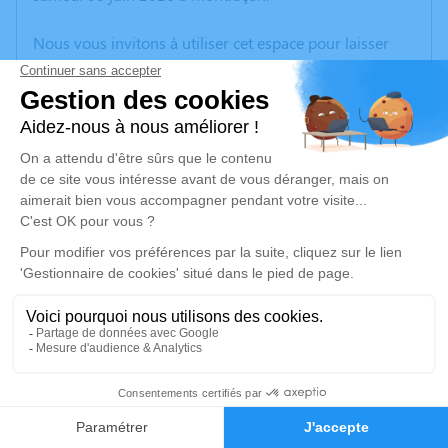
Nous vous invitons à utiliser cet espace pour laisser
vos condoléances, partager des photos souvenirs, une
anecdote ou exprimer vos pensées à travers des
poèmes ou des textes. Cet endroit est un lieu
d'expression dédié à honorer la mémoire de Colette
BORNAREL.
Un service de plantation d’arbre hommage est
disponible ici
.
Je rends hommage
Cérémonie civile
Ce service se déroulera dans l'intimité familiale
2
Faire-part
Hommages
Je rends hommage